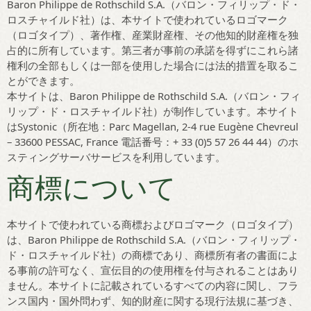
Baron Philippe de Rothschild S.A.（バロン・フィリップ・ド・
ロスチャイルド社）は、本サイトで使われているロゴマーク
（ロゴタイプ）、著作権、産業財産権、その他知的財産権を独
占的に所有しています。第三者が事前の承諾を得ずにこれら諸
権利の全部もしくは一部を使用した場合には法的措置を取るこ
とができます。
本サイトは、Baron Philippe de Rothschild S.A.（バロン・フィ
リップ・ド・ロスチャイルド社）が制作しています。本サイト
はSystonic（所在地：Parc Magellan, 2-4 rue Eugène Chevreul
– 33600 PESSAC, France 電話番号：+ 33 (0)5 57 26 44 44）のホ
スティングサーバサービスを利用しています。
商標について
本サイトで使われている商標およびロゴマーク（ロゴタイプ）
は、Baron Philippe de Rothschild S.A.（バロン・フィリップ・
ド・ロスチャイルド社）の商標であり、商標所有者の書面によ
る事前の許可なく、宣伝目的の使用権を付与されることはあり
ません。本サイトに記載されているすべての内容に関し、フラ
ンス国内・国外問わず、知的財産に関する現行法規に基づき、