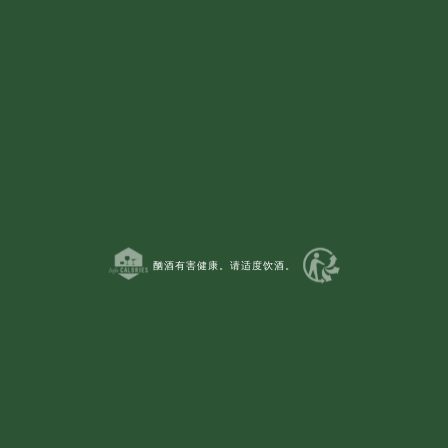
达玛雅克堡葡萄园占地超过80公顷，分
布于四个圆丘上，汇集了波亚克产区所
有类型的土壤。
酗酒有害健康。请适度饮酒。