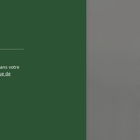
dans votre
que de