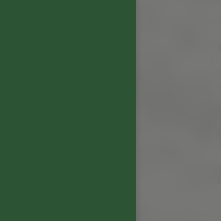
STATION
outenue aux reflets rubis.
at, révèle des arômes de
t confiturés, associés à des
 torréfaction.
par le fruit mûr, révèle
 fermes d’une belle