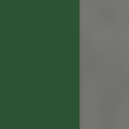
1
st longue et se prolonge
uits mûrs. Un millésime
r dès à présent.