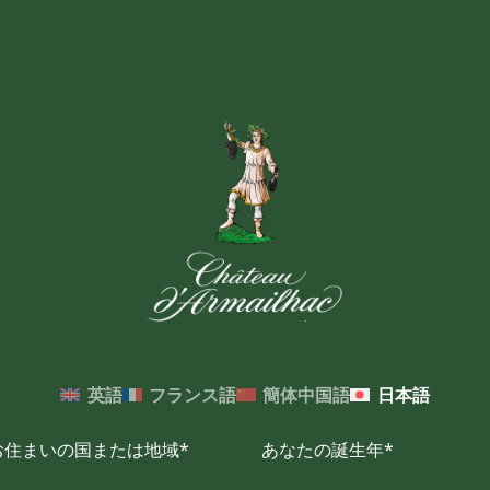
英語
フランス語
簡体中国語
日本語
お住まいの国または地域*
あなたの誕生年*