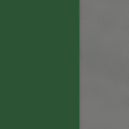
メント
3
観、紫かかったはつらつと
い香り。摘みたて果実やス
ます。
と密でエレガント。味わい
の良さを感じさせます。ス
かりした、織り目の密なタ